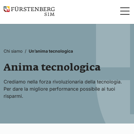
Vai direttamente al contenuto
Chi siamo
/
Un’anima tecnologica
Anima tecnologica
Crediamo nella forza rivoluzionaria della tecnologia.
Per dare la migliore performance possibile ai tuoi
risparmi.